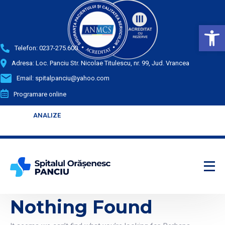
Deschide bara de unelte
Telefon:
0237-275.600
Adresa: Loc. Panciu Str. Nicolae Titulescu, nr. 99, Jud. Vrancea
Email:
spitalpanciu@yahoo.com
Programare online
ANALIZE
ANALIZE
Enter your text
Enter your text
Nothing Found