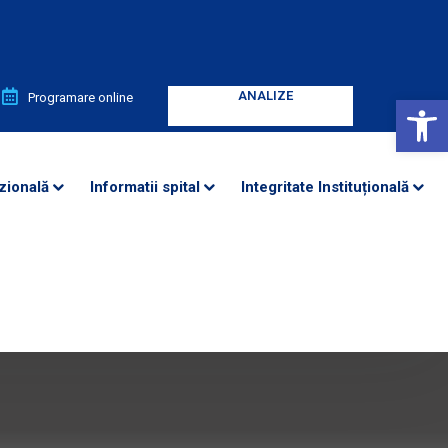
ANALIZE
ANALIZE
Deschide bara de unelte
Programare online
Enter your text
Enter your text
zională
Informatii spital
Integritate Instituțională