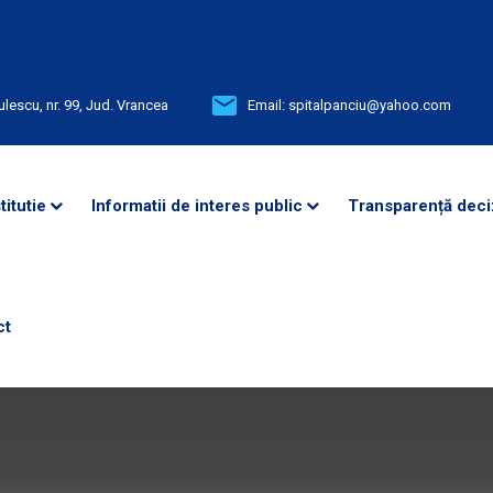
ulescu, nr. 99, Jud. Vrancea
Email:
spitalpanciu@yahoo.com
titutie
Informatii de interes public
Transparență deci
ct