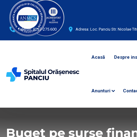
Telefon:
0237-275.600
Adresa: Loc. Panciu Str. Nicolae Tit
Acasă
Despre ins
Anunturi
Conta
Buget pe surse fina