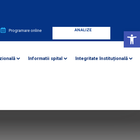
ANALIZE
ANALIZE
Deschide bara de unelte
Programare online
Enter your text
Enter your text
zională
Informatii spital
Integritate Instituțională