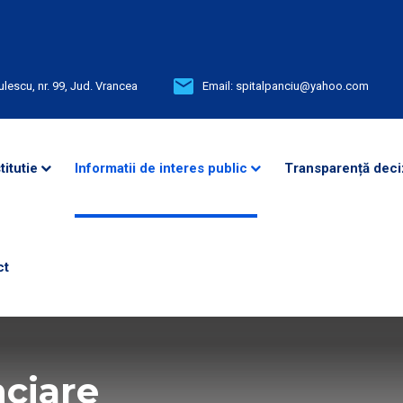
ulescu, nr. 99, Jud. Vrancea
Email:
spitalpanciu@yahoo.com
titutie
Informatii de interes public
Transparență deci
ct
nciare