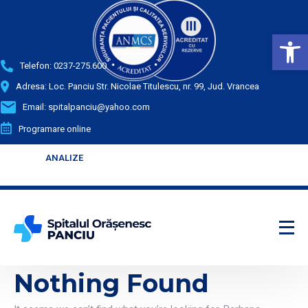
Deschide bara de unelte
Telefon:
0237-275.600
Adresa: Loc. Panciu Str. Nicolae Titulescu, nr. 99, Jud. Vrancea
Email:
spitalpanciu@yahoo.com
Programare online
ANALIZE
ANALIZE
Enter your text
Enter your text
Nothing Found