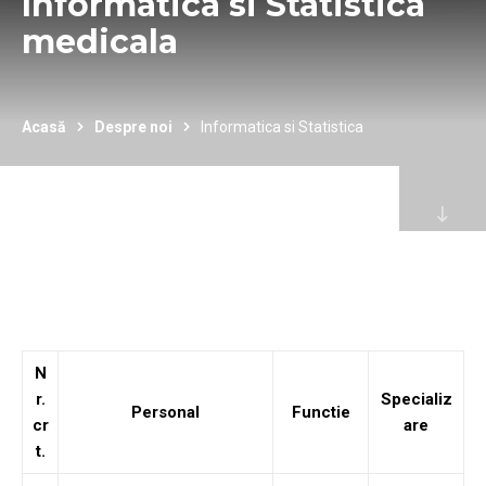
Informatica si Statistica
medicala
Acasă
Despre noi
Informatica si Statistica
N
r.
Specializ
Personal
Functie
cr
are
t.