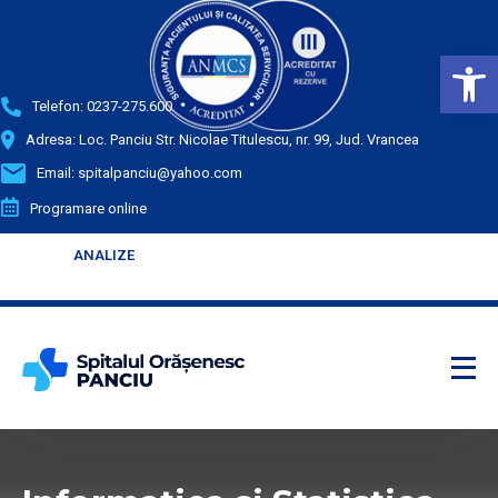
Deschide bara de unelte
Telefon:
0237-275.600
Adresa: Loc. Panciu Str. Nicolae Titulescu, nr. 99, Jud. Vrancea
Email:
spitalpanciu@yahoo.com
Programare online
ANALIZE
ANALIZE
Enter your text
Enter your text